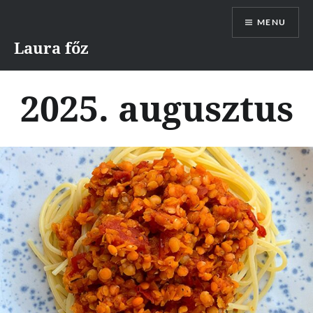
Skip
MENU
to
content
Laura főz
2025. augusztus