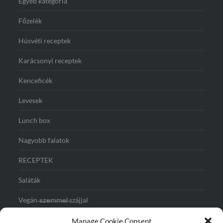
Egyéb kategória
Főzelék
Húsvéti receptek
Karácsonyi receptek
Kenceficék
Levesek
Lunch box
Nagyobb falatok
RECEPTEK
Saláták
Vegán ̶s̶z̶e̶m̶m̶e̶l̶ szájjal
Vegás reggeli
Manage Cookie Consent