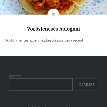
Vöröslencsés bolognai
Hústól mentes, ízben gazdag olaszos vega recept
Keresés
KERESÉS