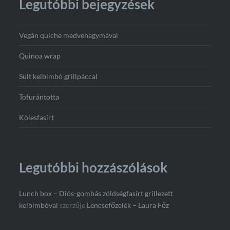
Legutóbbi bejegyzések
Vegán quiche medvehagymával
Quinoa wrap
Sült kelbimbó grillpáccal
Tofurántotta
Kölesfasírt
Legutóbbi hozzászólások
Lunch box – Diós-gombás zöldségfasírt grillezett
kelbimbóval
szerzője
Lencsefőzelék – Laura Főz