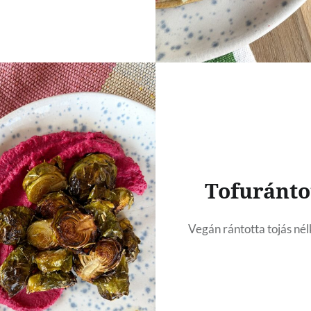
Tofuránto
Vegán rántotta tojás nél