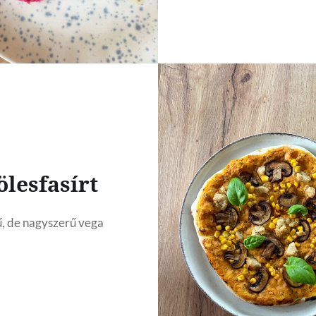
ölesfasírt
, de nagyszerű vega