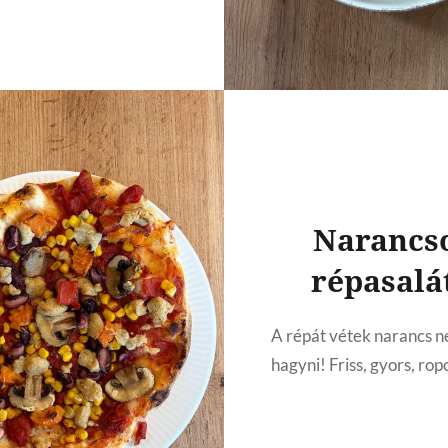
Narancs
répasalá
A répát vétek narancs n
hagyni! Friss, gyors, rop