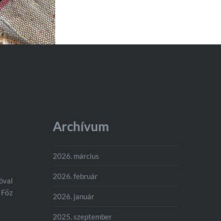
Archívum
2026. március
2026. február
bóval
 Főz
2026. január
2025. szeptember