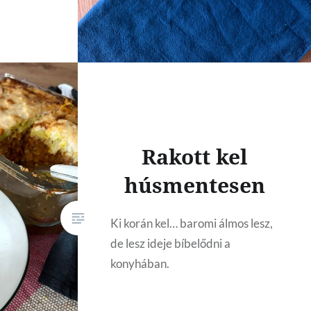
Rakott kel
húsmentesen
Ki korán kel… baromi álmos lesz,
de lesz ideje bíbelődni a
konyhában.