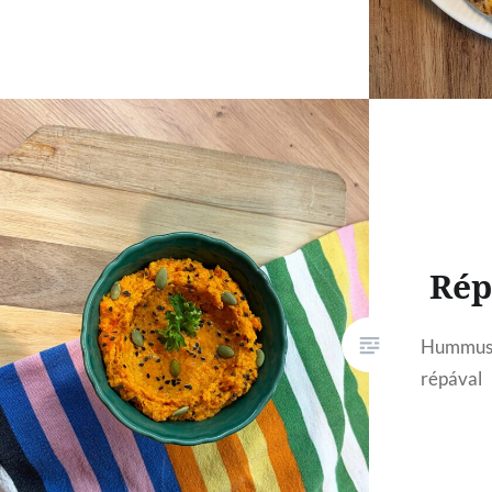
Ré
Hummusz 
répával