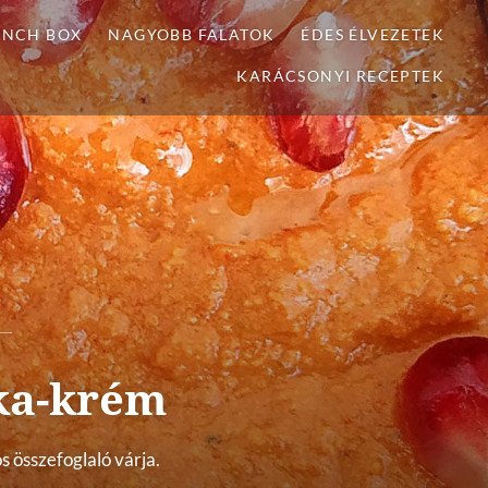
UNCH BOX
NAGYOBB FALATOK
ÉDES ÉLVEZETEK
KARÁCSONYI RECEPTEK
ka-krém
s összefoglaló várja.