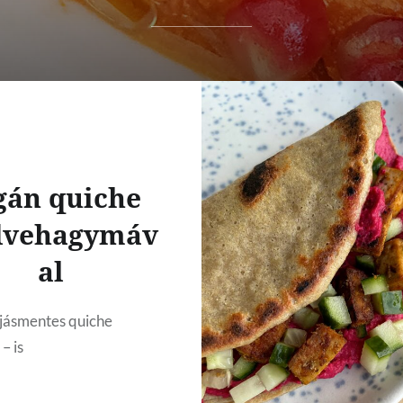
gán quiche
vehagymáv
al
tojásmentes quiche
– is