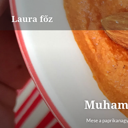
Skip
to
Laura főz
content
Muhamm
Mese a paprikanagybá