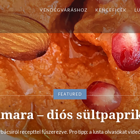
VENDÉGVÁRÁSHOZ
KENCEFICÉK
L
FEATURED
ara – diós sültpapri
csiról recepttel fűszerezve. Pro tipp: a lusta olvasókat videó