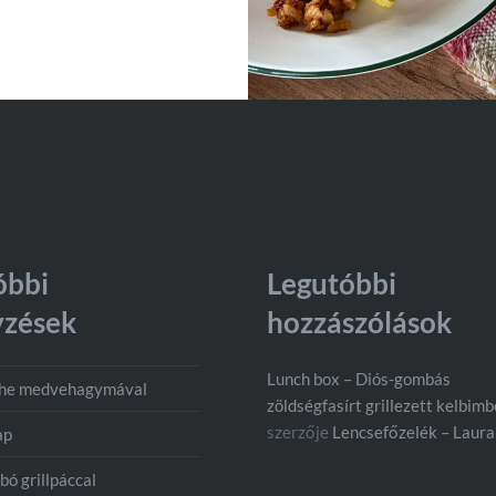
óbbi
Legutóbbi
yzések
hozzászólások
Lunch box – Diós-gombás
che medvehagymával
zöldségfasírt grillezett kelbim
szerzője
Lencsefőzelék – Laura
ap
bó grillpáccal