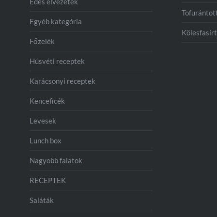
Édes élvezetek
Tofurántot
Egyéb kategória
Kölesfasírt
Főzelék
Húsvéti receptek
Karácsonyi receptek
Kenceficék
Levesek
Lunch box
Nagyobb falatok
RECEPTEK
Saláták