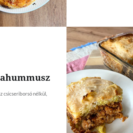
pahummusz
csicseriborsó nélkül,