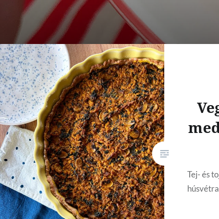
Ve
med
Tej- és 
húsvétra 