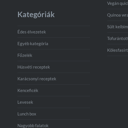
Vegán qui
Kategóriák
Quinoa wr
Sült kelbim
Édes élvezetek
Tofurántot
Egyéb kategória
Kölesfasírt
Főzelék
Húsvéti receptek
Karácsonyi receptek
Kenceficék
Levesek
Lunch box
Nagyobb falatok