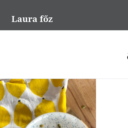
Skip
to
Laura főz
content