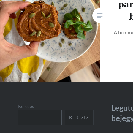
pa
A hummus
Legut
Keresés
bejeg
KERESÉS