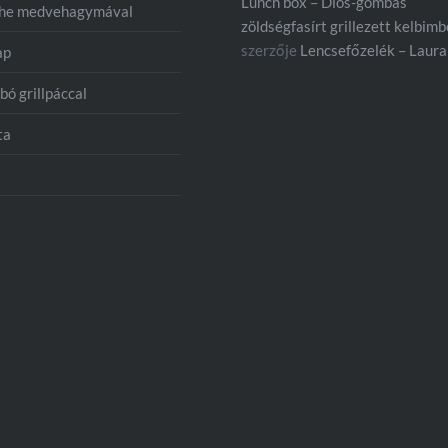
Lunch box – Diós-gombás
che medvehagymával
zöldségfasírt grillezett kelbim
szerzője
Lencsefőzelék – Laura
ap
bó grillpáccal
ta