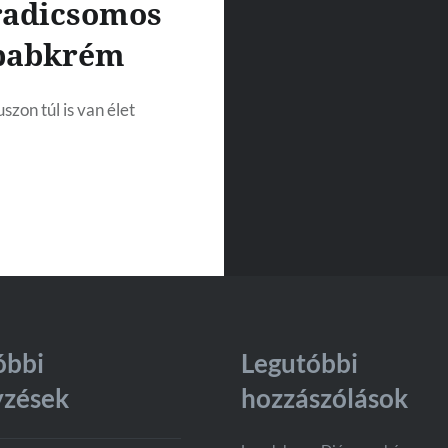
radicsomos
babkrém
zon túl is van élet
óbbi
Legutóbbi
yzések
hozzászólások