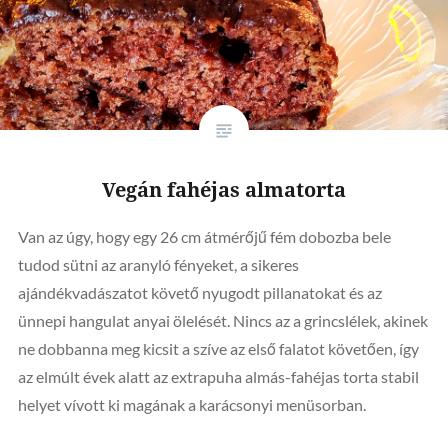
Vegán fahéjas almatorta
Van az úgy, hogy egy 26 cm átmérőjű fém dobozba bele
tudod sütni az aranyló fényeket, a sikeres
ajándékvadászatot követő nyugodt pillanatokat és az
ünnepi hangulat anyai ölelését. Nincs az a grincslélek, akinek
ne dobbanna meg kicsit a szíve az első falatot követően, így
az elmúlt évek alatt az extrapuha almás-fahéjas torta stabil
helyet vívott ki magának a karácsonyi menüsorban.