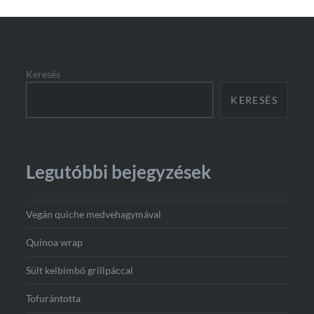
Keresés
KERESÉS
Legutóbbi bejegyzések
Vegán quiche medvehagymával
Quinoa wrap
Sült kelbimbó grillpáccal
Tofurántotta