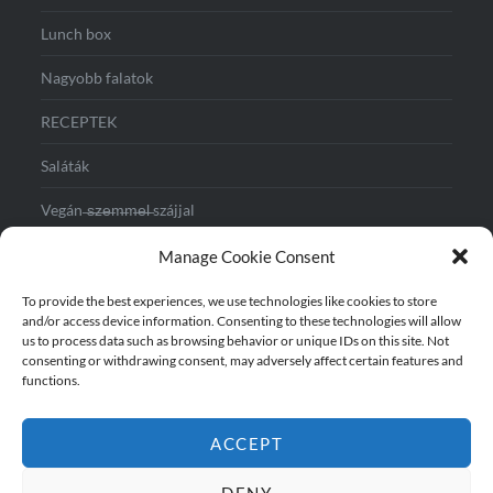
Lunch box
Nagyobb falatok
RECEPTEK
Saláták
Vegán ̶s̶z̶e̶m̶m̶e̶l̶ szájjal
Vegás reggeli
Manage Cookie Consent
Vendégváráshoz
To provide the best experiences, we use technologies like cookies to store
and/or access device information. Consenting to these technologies will allow
us to process data such as browsing behavior or unique IDs on this site. Not
consenting or withdrawing consent, may adversely affect certain features and
functions.
ACCEPT
DENY