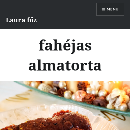
Skip
MENU
to
content
Laura főz
fahéjas
almatorta