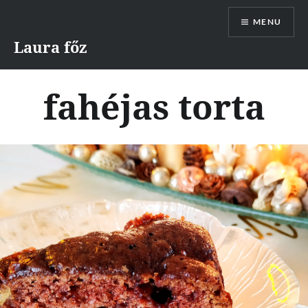
Skip
MENU
to
content
Laura főz
fahéjas torta