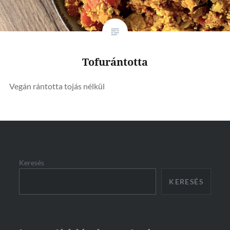
Tofurántotta
Vegán rántotta tojás nélkül
Keresés
KERESÉS