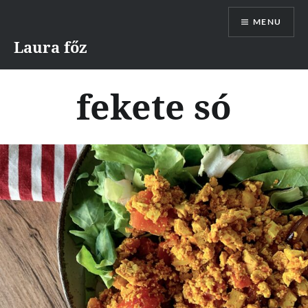
Skip
MENU
to
content
Laura főz
fekete só