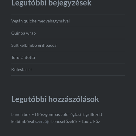
Legutóbbi bejegyzések
Vegán quiche medvehagymával
Quinoa wrap
Sült kelbimbó grillpáccal
Tofurántotta
Kölesfasírt
Legutóbbi hozzászólások
Lunch box – Diós-gombás zöldségfasírt grillezett
kelbimbóval
szerzője
Lencsefőzelék – Laura Főz