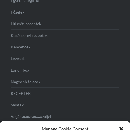
Egyéb kategória
Főzelék
Húsvéti receptek
Karácsonyi receptek
Kenceficék
Levesek
Lunch box
Nagyobb falatok
RECEPTEK
Saláták
Vegán ̶s̶z̶e̶m̶m̶e̶l̶ szájjal
Vegás reggeli
Manage Cookie Consent