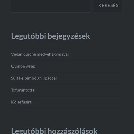
KERESÉS
Legutóbbi bejegyzések
Vegán quiche medvehagymával
Quinoa wrap
Sült kelbimbó grillpáccal
Tofurántotta
Kölesfasírt
Legutóbbi hozzászólások