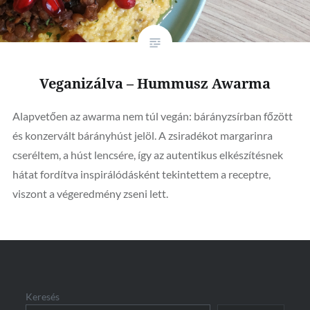
Veganizálva – Hummusz Awarma
Alapvetően az awarma nem túl vegán: bárányzsírban főzött
és konzervált bárányhúst jelöl. A zsiradékot margarinra
cseréltem, a húst lencsére, így az autentikus elkészítésnek
hátat fordítva inspirálódásként tekintettem a receptre,
viszont a végeredmény zseni lett.
Keresés