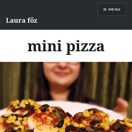
Skip
MENU
to
content
Laura főz
mini pizza