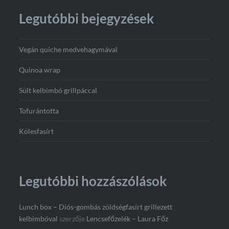
Legutóbbi bejegyzések
Vegán quiche medvehagymával
Quinoa wrap
Sült kelbimbó grillpáccal
Tofurántotta
Kölesfasírt
Legutóbbi hozzászólások
Lunch box – Diós-gombás zöldségfasírt grillezett
kelbimbóval
szerzője
Lencsefőzelék – Laura Főz