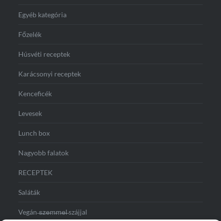
Egyéb kategória
Főzelék
Húsvéti receptek
Karácsonyi receptek
Kenceficék
Levesek
Lunch box
Nagyobb falatok
RECEPTEK
Saláták
Vegán ̶s̶z̶e̶m̶m̶e̶l̶ szájjal