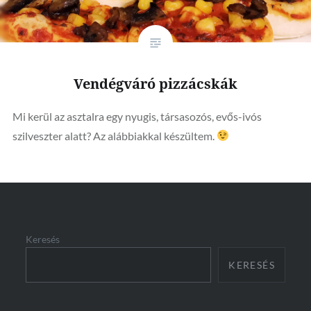
Vendégváró pizzácskák
Mi kerül az asztalra egy nyugis, társasozós, evős-ivós
szilveszter alatt? Az alábbiakkal készültem.
Keresés
KERESÉS