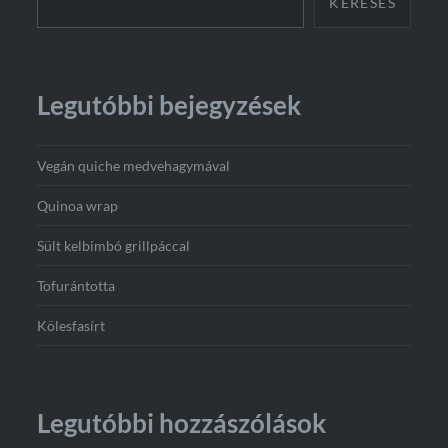
KERESÉS
Legutóbbi bejegyzések
Vegán quiche medvehagymával
Quinoa wrap
Sült kelbimbó grillpáccal
Tofurántotta
Kölesfasírt
Legutóbbi hozzászólások