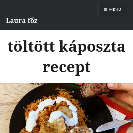
Skip
MENU
to
content
Laura főz
töltött káposzta
recept