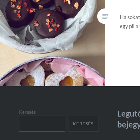
Ha sokat
egy pilla
Legut
Keresés
bejeg
KERESÉS