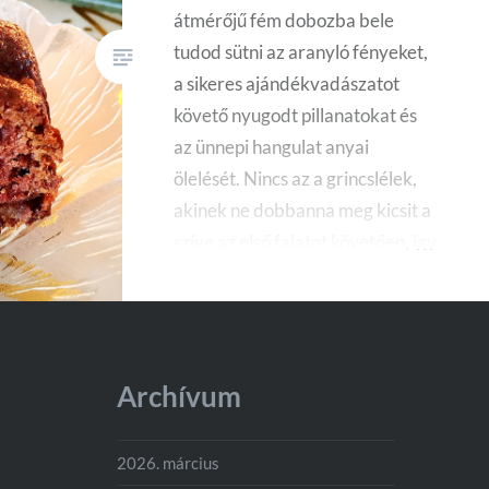
átmérőjű fém dobozba bele
tudod sütni az aranyló fényeket,
a sikeres ajándékvadászatot
követő nyugodt pillanatokat és
az ünnepi hangulat anyai
ölelését. Nincs az a grincslélek,
akinek ne dobbanna meg kicsit a
szíve az első falatot követően, így
az elmúlt évek alatt az extrapuha
almás-fahéjas torta stabil helyet
vívott ki magának a karácsonyi
menüsorban.
Archívum
2026. március