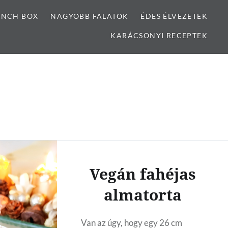
UNCH BOX
NAGYOBB FALATOK
ÉDES ÉLVEZETEK
KARÁCSONYI RECEPTEK
Vegán fahéjas
almatorta
Van az úgy, hogy egy 26 cm