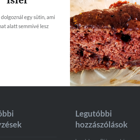
 dolgoznál egy sütin, ami
nat alatt semmivé lesz
óbbi
Legutóbbi
yzések
hozzászólások