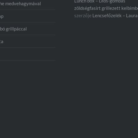
Lunch box – Diós-gombás
che medvehagymával
zöldségfasírt grillezett kelbim
szerzője
Lencsefőzelék – Laura
ap
bó grillpáccal
ta