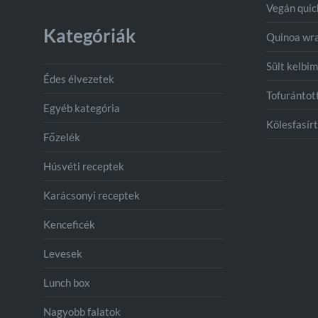
Vegán qui
Kategóriák
Quinoa wr
Sült kelbim
Édes élvezetek
Tofurántot
Egyéb kategória
Kölesfasírt
Főzelék
Húsvéti receptek
Karácsonyi receptek
Kenceficék
Levesek
Lunch box
Nagyobb falatok