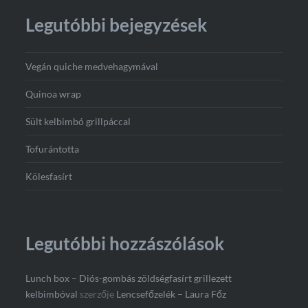
Legutóbbi bejegyzések
Vegán quiche medvehagymával
Quinoa wrap
Sült kelbimbó grillpáccal
Tofurántotta
Kölesfasírt
Legutóbbi hozzászólások
Lunch box – Diós-gombás zöldségfasírt grillezett
kelbimbóval
szerzője
Lencsefőzelék – Laura Főz