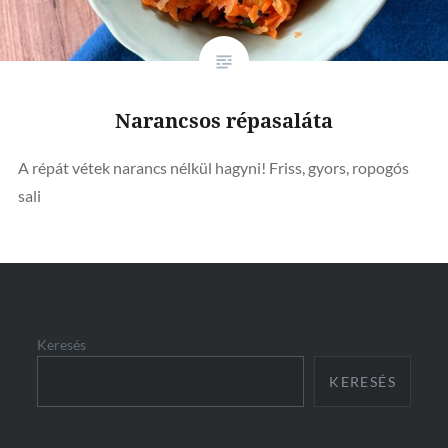
Narancsos répasaláta
A répát vétek narancs nélkül hagyni! Friss, gyors, ropogós
sali
Keresés
KERESÉS