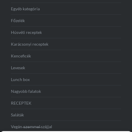
Egyéb kategória
Főzelék
Húsvéti receptek
Karácsonyi receptek
Kenceficék
Levesek
Lunch box
Nagyobb falatok
RECEPTEK
Saláták
Vegán ̶s̶z̶e̶m̶m̶e̶l̶ szájjal