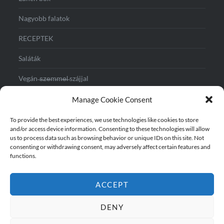
Nagyobb falatok
RECEPTEK
Saláták
Vegán ̶s̶z̶e̶m̶m̶e̶l̶ szájjal
Vegás reggeli
Manage Cookie Consent
Vendégváráshoz
To provide the best experiences, we use technologies like cookies to store
and/or access device information. Consenting to these technologies will allow
us to process data such as browsing behavior or unique IDs on this site. Not
consenting or withdrawing consent, may adversely affect certain features and
functions.
ACCEPT
DENY
Instagram
TikTok