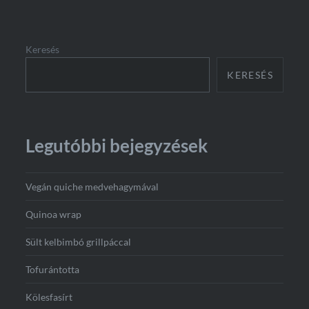
Keresés
KERESÉS
Legutóbbi bejegyzések
Vegán quiche medvehagymával
Quinoa wrap
Sült kelbimbó grillpáccal
Tofurántotta
Kölesfasírt