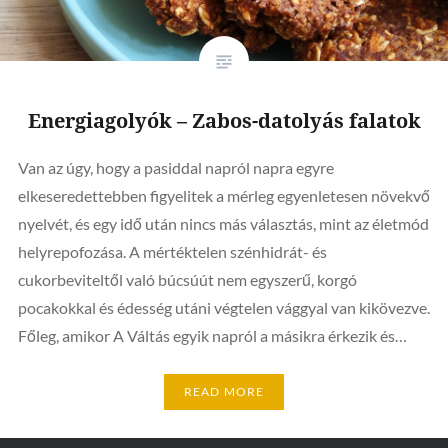
Energiagolyók – Zabos-datolyás falatok
Van az úgy, hogy a pasiddal napról napra egyre
elkeseredettebben figyelitek a mérleg egyenletesen növekvő
nyelvét, és egy idő után nincs más választás, mint az életmód
helyrepofozása. A mértéktelen szénhidrát- és
cukorbeviteltől való búcsúút nem egyszerű, korgó
pocakokkal és édesség utáni végtelen vággyal van kikövezve.
Főleg, amikor A Váltás egyik napról a másikra érkezik és…
READ MORE