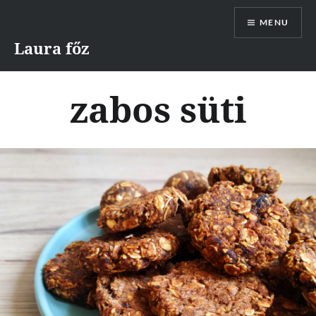
Skip
MENU
to
content
Laura főz
zabos süti