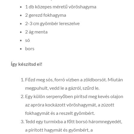
1 db közepes méretű vöröshagyma
2 gerezd fokhagyma
2-3 cm gyömbér lereszelve
2 ág menta
só
bors
Így készítsd el!
Főzd meg sós, forró vízben a zöldborsót. Miután
megpuhult, vedd le a gázról, szűrd le.
Egy külön serpenyőben pirítsd meg kevés olajon
az apróra kockázott vöröshagymát, a zúzott
fokhagymát és a reszelt gyömbért.
Tedd egy turmixba a főtt borsó háromnegyedét,
a pirított hagymát és gyömbért, a