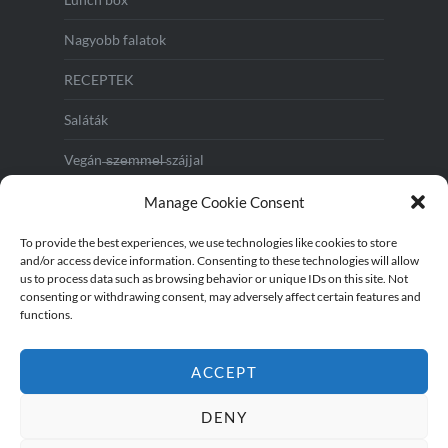
Nagyobb falatok
RECEPTEK
Saláták
Vegán ̶s̶z̶e̶m̶m̶e̶l̶ szájjal
Vegás reggeli
Manage Cookie Consent
Vendégváráshoz
To provide the best experiences, we use technologies like cookies to store
and/or access device information. Consenting to these technologies will allow
us to process data such as browsing behavior or unique IDs on this site. Not
consenting or withdrawing consent, may adversely affect certain features and
functions.
ACCEPT
DENY
Instagram
TikTok