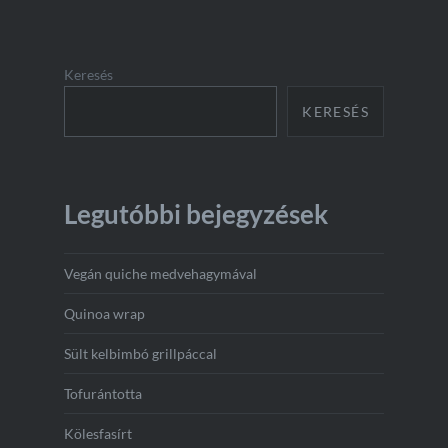
Keresés
KERESÉS
Legutóbbi bejegyzések
Vegán quiche medvehagymával
Quinoa wrap
Sült kelbimbó grillpáccal
Tofurántotta
Kölesfasírt