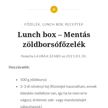
FŐZELÉK
,
LUNCH BOX
,
RECEPTEK
Lunch box – Mentás
zöldborsófőzelék
Posted by
LAURAA.SZABO
on
2023.03.30.
Hozzávalók:
500 g zöldborsó
2-3 dl növényi tej (Rizstejet használtam, ennek
édeskés mellékíze van, így ha te nem erre
vágysz, érdemes zab- vagy mandulatejet
választanod.)