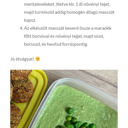
mentaleveleket, illetve kb. 1 dl növényi tejet,
majd turmixold addig homogén állagú masszát
kapsz.
Az elkészült masszát keverd össze a maradék
főtt borsóval és növényi tejjel, majd sózd,
borsozd, és hevítsd forráspontig.
Jó étvágyat!