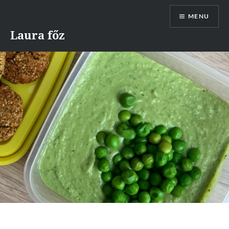
Skip
MENU
to
content
Laura főz