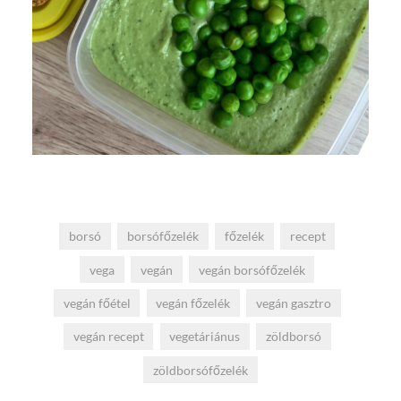
borsó
borsófőzelék
főzelék
recept
vega
vegán
vegán borsófőzelék
vegán főétel
vegán főzelék
vegán gasztro
vegán recept
vegetáriánus
zöldborsó
zöldborsófőzelék